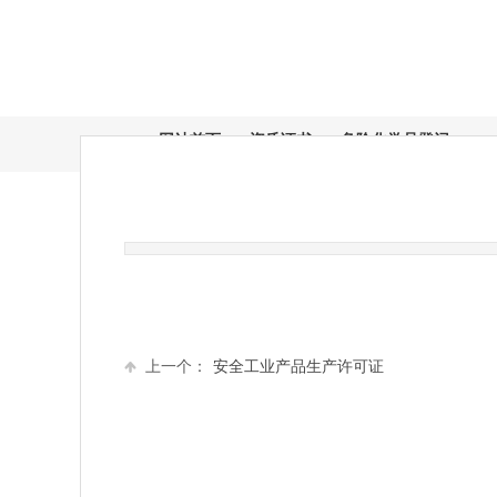
网站首页
资质证书
危险化学品登记
⊙
⊙
当前位置：
上一个：
安全工业产品生产许可证