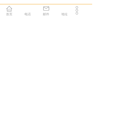
关于我们
首页
电话
邮件
地址
重庆市南川区晨曦化工有限公司成立于2005年4月，位于
重庆市南川区南平工业园区南平镇花盆村，是一家从事硫
化钠生产和销售的高新技术企业，年设计生产能力5万
吨，可生产各种符合国家标准高低含量的硫化钠。企业总
投入一亿五千多万元，现有员工160人（其中持证工程师5
人，技术人员 12），获得国家认可的专利发明12项。企
业建立有党支部，拥有中共党员15人。
160
1
12
名
员工
家
工厂
项
专利